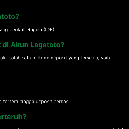
atoto?
ng berikut: Rupiah (IDR)
 di Akun Lagatoto?
lui salah satu metode deposit yang tersedia, yaitu:
g tertera hingga deposit berhasil.
ertaruh?