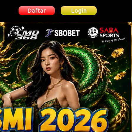
Daftar
Login